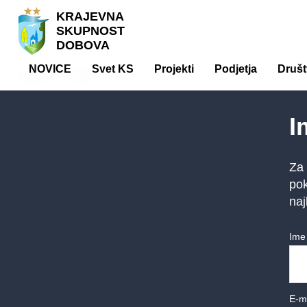
KRAJEVNA
SKUPNOST
DOBOVA
NOVICE
Svet KS
Projekti
Podjetja
Društ
DOMOV
/
Kontakt
I
Za 
pok
na
Ime
E-ma