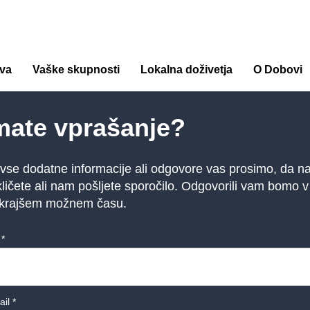
va
Vaške skupnosti
Lokalna doživetja
O Dobovi
mate vprašanje?
vse dodatne informacije ali odgovore vas prosimo, da n
ličete ali nam pošljete sporočilo. Odgovorili vam bomo v
jkrajšem možnem času.
 *
il *