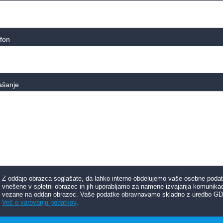
efon
ašanje
Z oddajo obrazca soglašate, da lahko interno obdelujemo vaše osebne poda
vnešene v spletni obrazec in jih uporabljamo za namene izvajanja komunikac
vezane na oddan obrazec. Vaše podatke obravnavamo skladno z uredbo G
Več o varovanju podatkov
.