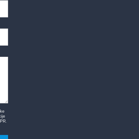
tke
ije
DPR.