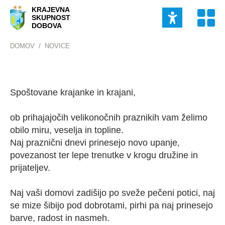
KRAJEVNA
SKUPNOST
DOBOVA
DOMOV
/
NOVICE
Spoštovane krajanke in krajani,
ob prihajajočih velikonočnih praznikih vam želimo
obilo miru, veselja in topline.
Naj praznični dnevi prinesejo novo upanje,
povezanost ter lepe trenutke v krogu družine in
prijateljev.
Naj vaši domovi zadišijo po sveže pečeni potici, naj
se mize šibijo pod dobrotami, pirhi pa naj prinesejo
barve, radost in nasmeh.